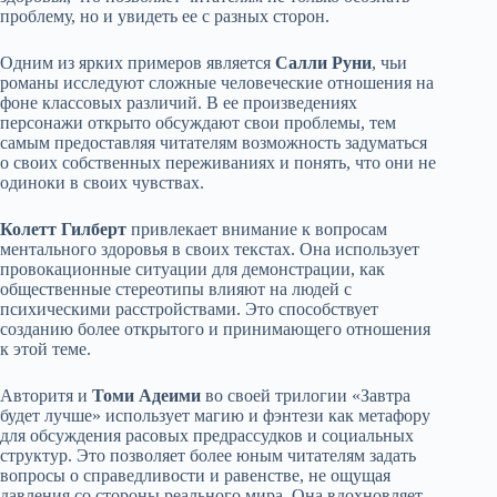
проблему, но и увидеть ее с разных сторон.
Одним из ярких примеров является
Салли Руни
, чьи
романы исследуют сложные человеческие отношения на
фоне классовых различий. В ее произведениях
персонажи открыто обсуждают свои проблемы, тем
самым предоставляя читателям возможность задуматься
о своих собственных переживаниях и понять, что они не
одиноки в своих чувствах.
Колетт Гилберт
привлекает внимание к вопросам
ментального здоровья в своих текстах. Она использует
провокационные ситуации для демонстрации, как
общественные стереотипы влияют на людей с
психическими расстройствами. Это способствует
созданию более открытого и принимающего отношения
к этой теме.
Авторитя и
Томи Адеими
во своей трилогии «Завтра
будет лучше» использует магию и фэнтези как метафору
для обсуждения расовых предрассудков и социальных
структур. Это позволяет более юным читателям задать
вопросы о справедливости и равенстве, не ощущая
давления со стороны реального мира. Она вдохновляет